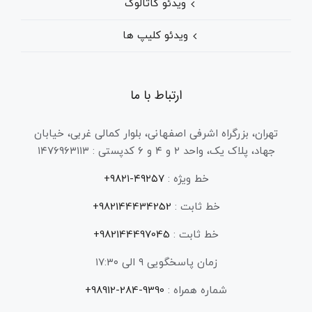
ویدئو کاتالوگ
ویدئو کلیپ ها
ارتباط با ما
تهران، بزرگراه اشرفی اصفهانی، بلوار کمالی غربی، خیابان
جهاد، پلاک یک، واحد ۲ و ۴ و ۶ کدپستی : ۱۴۷۶۹۶۳۱۱۳
خط ویژه :
۴۹۲۵۷-۹۸۲۱+
خط ثابت :
982144434252+
خط ثابت :
982144497045+
زمان پاسخگویی ۹ الی ۱۷:۳۰
شماره همراه :
9390-284-98912+