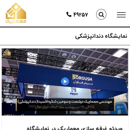
Ski
t
49257
conten
نمایشگاه دندانپزشکی
ویدئو غرفه سازی معماریک در نمایشگاه