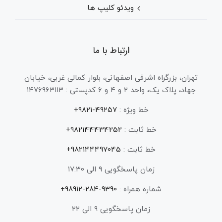
ویدئو کلیپ ها
ارتباط با ما
تهران، بزرگراه اشرفی اصفهانی، بلوار کمالی غربی، خیابان
جهاد، پلاک یک، واحد ۲ و ۴ و ۶ کدپستی : ۱۴۷۶۹۶۳۱۱۳
خط ویژه :
۴۹۲۵۷-۹۸۲۱+
خط ثابت :
982144434252+
خط ثابت :
982144497045+
زمان پاسخگویی ۹ الی ۱۷:۳۰
شماره همراه :
9390-284-98912+
زمان پاسخگویی ۹ الی ۲۲