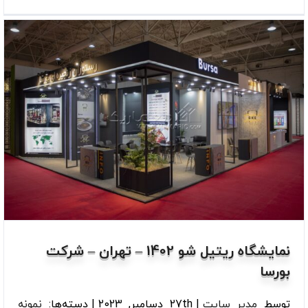
نمایشگاه ریتیل شو 1402 – تهران – شرکت
بورسا
توسط
مدیر سایت
|
27th دسامبر, 2023
|
دسته‌ها:
نمونه