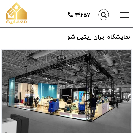
Ski
t
49257
conten
نمایشگاه ایران ریتیل شو