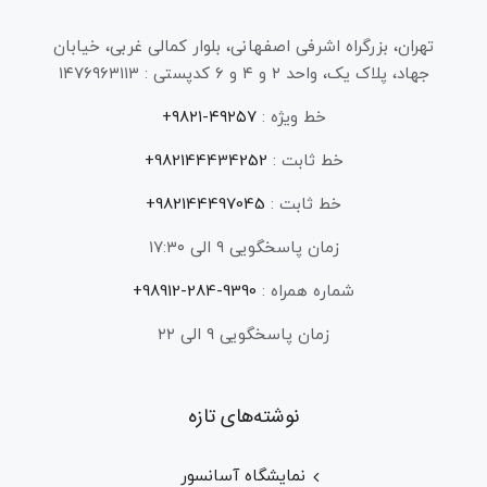
تهران، بزرگراه اشرفی اصفهانی، بلوار کمالی غربی، خیابان
جهاد، پلاک یک، واحد ۲ و ۴ و ۶ کدپستی : ۱۴۷۶۹۶۳۱۱۳
خط ویژه :
۴۹۲۵۷-۹۸۲۱+
خط ثابت :
982144434252+
خط ثابت :
982144497045+
زمان پاسخگویی ۹ الی ۱۷:۳۰
شماره همراه :
9390-284-98912+
زمان پاسخگویی ۹ الی ۲۲
نوشته‌های تازه
نمایشگاه آسانسور