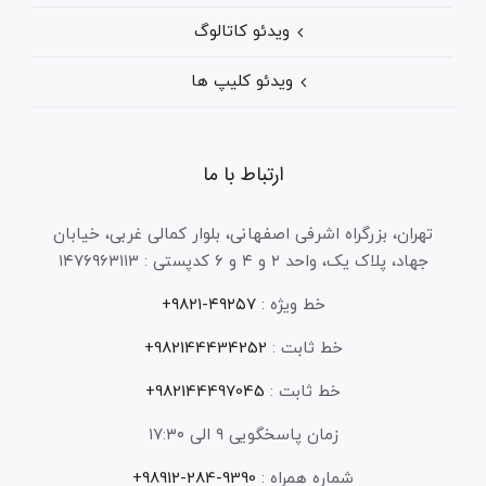
ویدئو کاتالوگ
ویدئو کلیپ ها
ارتباط با ما
تهران، بزرگراه اشرفی اصفهانی، بلوار کمالی غربی، خیابان
جهاد، پلاک یک، واحد ۲ و ۴ و ۶ کدپستی : ۱۴۷۶۹۶۳۱۱۳
خط ویژه :
۴۹۲۵۷-۹۸۲۱+
خط ثابت :
982144434252+
خط ثابت :
982144497045+
زمان پاسخگویی ۹ الی ۱۷:۳۰
شماره همراه :
9390-284-98912+