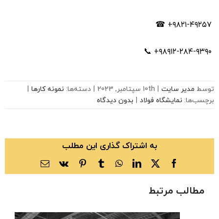
۹۸۲۱-۴۹۲۵۷+ ☎
۹۸۹۱۲-۲۸۴-۹۳۹۰+ 📞
توسط
مدیر سایت
|
10th سپتامبر, 2023
|
دسته‌ها:
نمونه کارها
|
برچسب‌ها:
نمایشگاه فولاد
|
بدون دیدگاه
به اشتراک گذاری این مطلب
X
Facebook
LinkedIn
WhatsApp
Tumblr
Vk
Pinterest
ایمیل
مطالب مرتبط