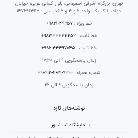
تهران، بزرگراه اشرفی اصفهانی، بلوار کمالی غربی، خیابان
جهاد، پلاک یک، واحد ۲ و ۴ و ۶ کدپستی : ۱۴۷۶۹۶۳۱۱۳
خط ویژه :
۴۹۲۵۷-۹۸۲۱+
خط ثابت :
982144434252+
خط ثابت :
982144497045+
زمان پاسخگویی ۹ الی ۱۷:۳۰
شماره همراه :
9390-284-98912+
زمان پاسخگویی ۹ الی ۲۲
نوشته‌های تازه
نمایشگاه آسانسور